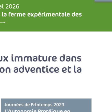
ai 2026
 la ferme expérimentale des
ux immature dans
ion adventice et la
Journées de Printemps 2023
L'Autonomie Protéique en