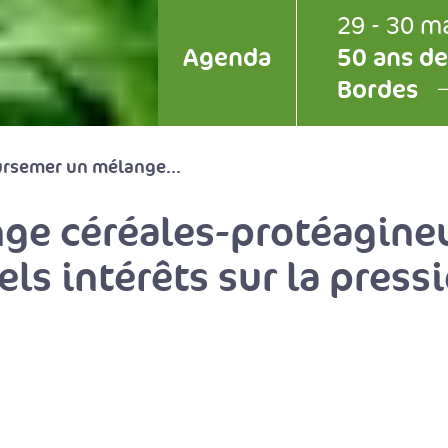
29 - 30 m
Agenda
50 ans de
Bordes
ursemer un mélange...
ge céréales-protéagine
els intérêts sur la press