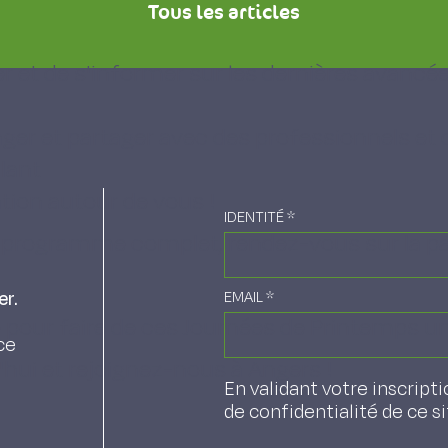
Tous les articles
 et de s'informer sur les dernières avancée
ger et partager avec des professionnels et
lant
ation autour de vous !
IDENTITÉ
*
 le programme complet, rendez-vous sur
la p
er.
EMAIL
*
le pour faire de ces Journées de Printemps u
ce
'hui et rejoignez-nous à Angers !
En validant votre inscripti
de confidentialité de ce s