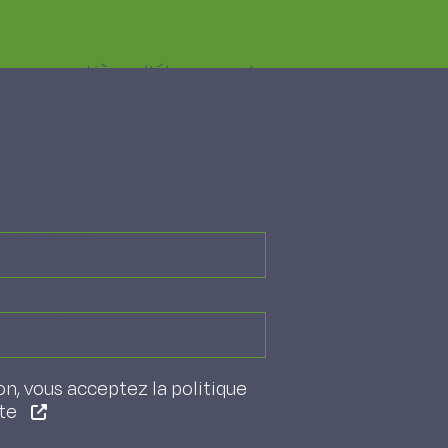
s en matière d'élevage et
 des chercheurs
age dédiée
n succès !
on, vous acceptez la politique
ite