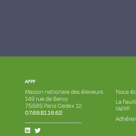
AFPF
Maison nationale des éleveurs
Nous éc
149 rue de Bercy
La feuil
75595 Paris Cedex 12
l'AFPF
07.69.81.16.62
Adhérer