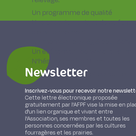
Un programme de qualité
Une occasion unique de se former
d'environnement
Un moment privilégié pour échan
Un événement convivial et stimu
N'hésitez pas à diffuser l'inform
Newsletter
Pour vous inscrire et consulter
Inscrivez-vous pour recevoir notre newslett
Cette lettre électronique proposée
Votre participation est essentiel
gratuitement par l'AFPF vise la mise en pla
Alors, inscrivez-vous dès aujourd
d'un lien organique et vivant entre
l'Association, ses membres et toutes les
personnes concernées par les cultures
fourragères et les prairies.