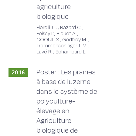
agriculture
biologique
Fiorelli J.L. , Bazard C. ,
Foissy D, Blouet A. ,
COQUIL X., Godfroy M. ,
Trommenschlager J.-M. ,
Lavé R. , Echampard L.
Poster : Les prairies
2016
à base de luzerne
dans le système de
polyculture-
élevage en
Agriculture
biologique de