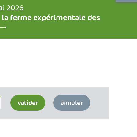
ai 2026
 la ferme expérimentale des
valider
annuler