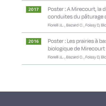
Poster : A Mirecourt, la 
2017
conduites du pâturage d
Fiorelli J.L. , Bazard C. , Foissy 
Poster : Les prairies à 
2016
biologique de Mirecourt
Fiorelli J.L. , Bazard C. , Foissy 