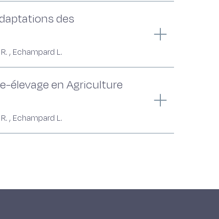
'adaptations des
é R. , Echampard L.
re-élevage en Agriculture
é R. , Echampard L.