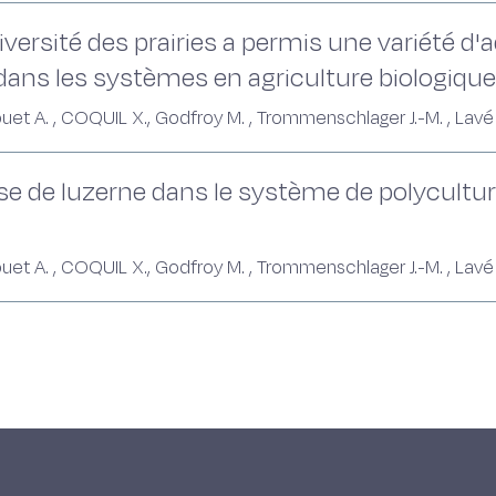
diversité des prairies a permis une variété d
ans les systèmes en agriculture biologique
D, Blouet A. , COQUIL X., Godfroy M. , Trommenschlager J.-M. , Lav
base de luzerne dans le système de polycultu
D, Blouet A. , COQUIL X., Godfroy M. , Trommenschlager J.-M. , Lav