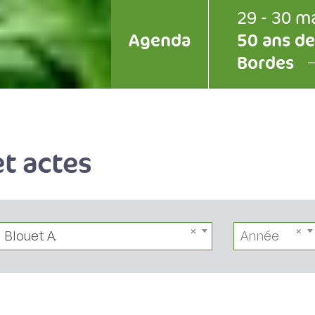
29 - 30 m
Agenda
50 ans de
Bordes
t actes
Blouet A.
Année