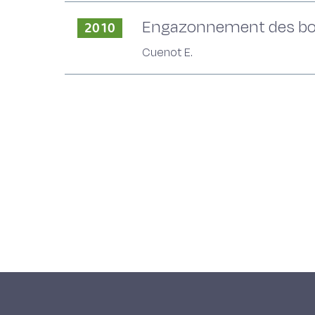
Engazonnement des bord
2010
Cuenot E.