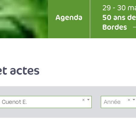
29 - 30 m
Agenda
50 ans de
Bordes
t actes
Cuenot E.
Année