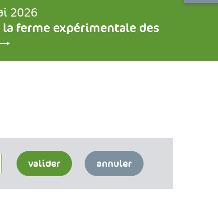
ai 2026
 la ferme expérimentale des
valider
annuler