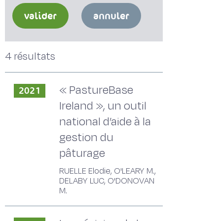
valider
annuler
4 résultats
« PastureBase
2021
Ireland », un outil
national d’aide à la
gestion du
pâturage
RUELLE Elodie, O'LEARY M.,
DELABY LUC, O'DONOVAN
M.