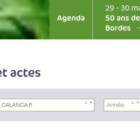
29 - 30 m
Agenda
50 ans de
Bordes
t actes
CALANCA P.
Année