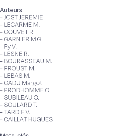
Auteurs
-
JOST JEREMIE
-
LECARME M.
-
COUVET R.
-
GARNIER M.G.
-
Py V.
-
LESNE R.
-
BOURASSEAU M.
-
PROUST M.
-
LEBAS M.
-
CADU Margot
-
PRODHOMME O.
-
SUBILEAU O.
-
SOULARD T.
-
TARDIF V.
-
CAILLAT HUGUES
Mots-clés