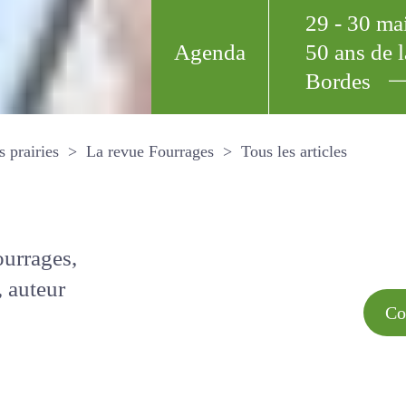
29 - 30 m
Agenda
50 ans de
Bordes
Tous les arti
et les prairies
La revue Fourrages
s par
Comment