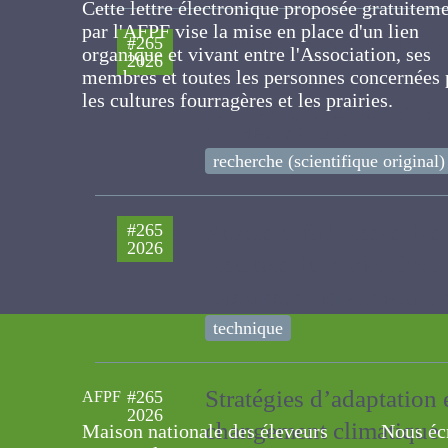
Cette lettre électronique proposée
gratuitement par l'AFPF vise la mise en pla
Comparaison d’un bouqu
#265
d'un lien organique et vivant entre
2026
l'Association, ses membres et toutes les
de pâturage contrastée
personnes concernées par les cultures
RUSSIAS R, GAUJOUR ETIENNE, KLU
fourragères et les prairies.
recherche (scientifique original)
Atouts et faiblesses de
#265
2026
résultats du projet Déc
CHAMBAUT Hélène, Throude Sindy, 
technique
Stratégies d’adaptation
#265
2026
AFPF
changement climatiqu
Maison nationale des éleveurs
Nous éc