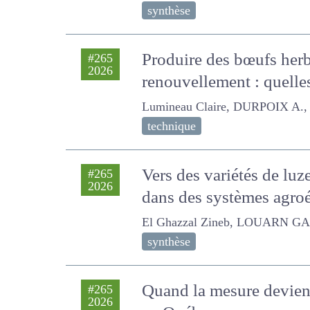
synthèse
Produire des bœufs herb
#265
2026
renouvellement : quelle
Lumineau Claire, DURPOIX A., B
technique
Vers des variétés de lu
#265
2026
céréales dans des sys
El Ghazzal Zineb, LOUARN GAËTAN
synthèse
Quand la mesure devient
#265
2026