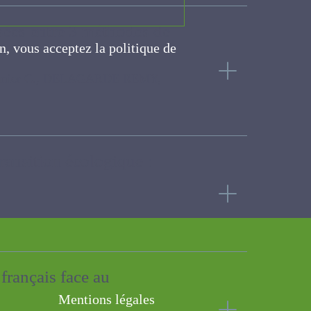
risées entre 3 méthodes
on, vous acceptez la politique
ite
 DELAGARDE REMY, MICHAUD Audrey
a transition écologique :
nts français face au
Mentions légales