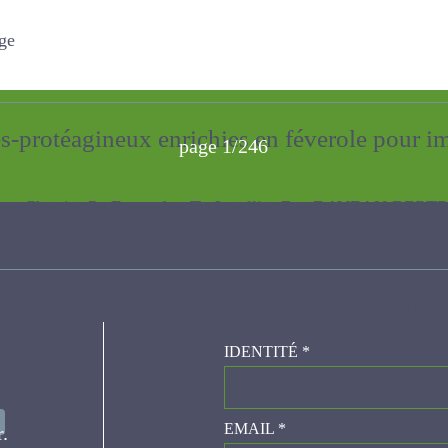
e
es-protéagineux enrichies en féverole pour 
page 1/246
artier P., Ferrandon T., Letellier B. , DAVEAU BERTRAND
sur la diversité floristique et la capacité f
(Maroc)
IDENTITÉ
*
mza, ESSAGHI Salaedine, YESSEF Mohammed, EL MDERSSA 
er.
EMAIL
*