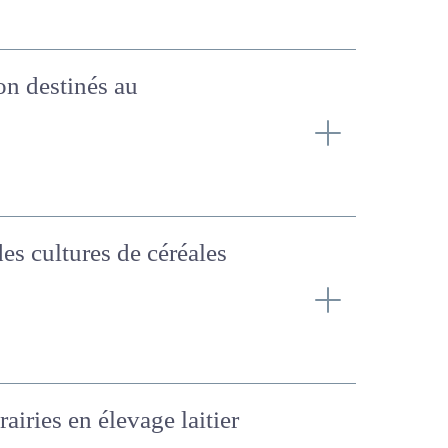
 non destinés au
r des cultures de
airies en élevage laitier