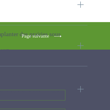
implanter des prairies
Page suivante
ourragère des parcours du
M., ABBA El Hassan, ABBAS