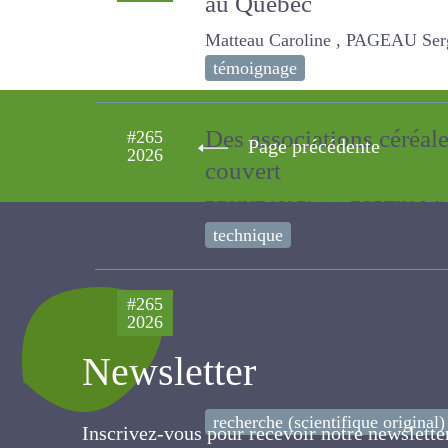
au Québec
Matteau Caroline , PAGEAU Serg
témoignage
Des associations céréal
#265
Page précédente
2026
sous couvert
BRUNEAU Pierre, FORTIN Julien, Ch
technique
Effet du repos pastoral 
#265
2026
Parc National d’Ifrane 
Newsletter
MOUKHLISS Mohamed, OUDAHA Ha
Younes
recherche (scientifique original)
Inscrivez-vous pour recevoir notre newslett