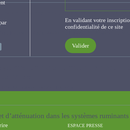
ce
et de services rendus par les prairies valo
En validant votre inscripti
s
de confidentialité de ce s
MPP Katja, Rozier S., Labonté A., Antoine C., Meunier C.,
Valider
s systèmes ruminants du massif alpin pour l
arbon’Alpes
Di Franco Floriane, Poulenard J.
 et d’atténuation dans les systèmes rumina
e
rire
ESPACE PRESSE