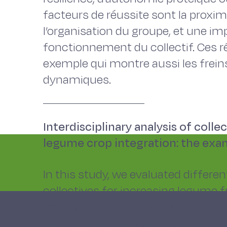
facteurs de réussite sont la proximit
l’organisation du groupe, et une imp
fonctionnement du collectif. Ces ré
exemple qui montre aussi les frein
dynamiques.
Interdisciplinary analysis of coll
legume crop integration: the exa
In this study, we evaluated differe
collectives for increasing legume fr
management and harvest organization;
partnerships between crop and lives