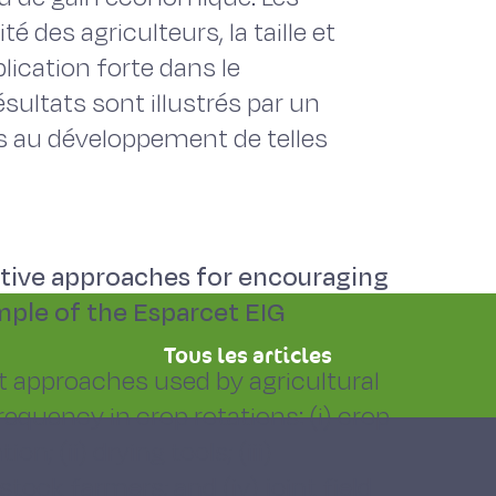
é des agriculteurs, la taille et
lication forte dans le
sultats sont illustrés par un
s au développement de telles
ective approaches for encouraging
mple of the Esparcet EIG
Tous les articles
nt approaches used by agricultural
equency in crop rotations: (i) crop
 (ii) drying tools; (iii)
tock farmers; and (iv) joint field