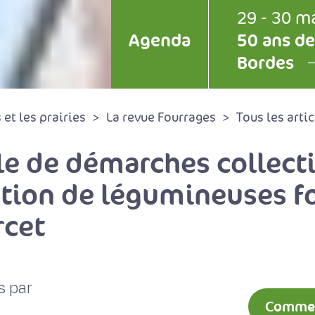
29 - 30 m
Agenda
50 ans de
Bordes
et les prairies
La revue Fourrages
Tous les artic
e de démarches collectiv
ration de légumineuses f
rcet
s par
Comment