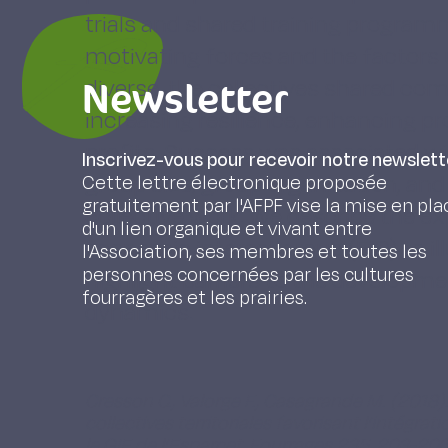
trials and shared training program
motivating forces and the factors
Newsletter
diverse, the collectives shared co
increasing resilience, enhancing p
profits. Success was associated wi
Inscrivez-vous pour recevoir notre newslett
group size, group organisation, a
Cette lettre électronique proposée
gratuitement par l'AFPF vise la mise en pla
collective work. We describe the e
d'un lien organique et vivant entre
economic interest group (EIG) to il
l'Association, ses membres et toutes les
personnes concernées par les cultures
highlight barriers to the developme
fourragères et les prairies.
dynamics.
Cresson C., Valorge F., Casagrande M. (2018
collectives territoriales favorisant l’intégr
le GIE de l’Esparcet, Fourrages 235, 203-206