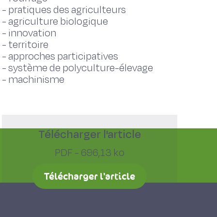
-
pratiques des agriculteurs
-
agriculture biologique
-
innovation
-
territoire
-
approches participatives
-
système de polyculture-élevage
-
machinisme
Télécharger l'article
PDF - 696,13 ko
Télécharger l'article