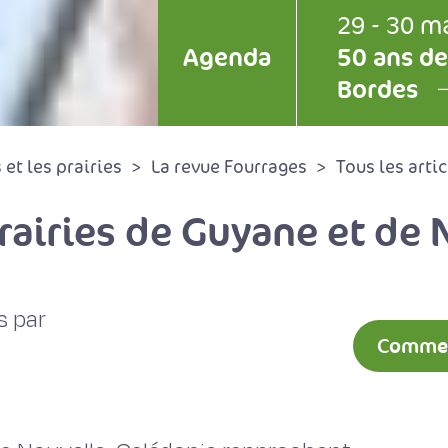
29 - 30 m
Agenda
50 ans de
Bordes
et les prairies
La revue Fourrages
Tous les artic
rairies de Guyane et de
s par
Comment