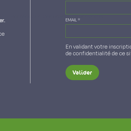
022). Appréciation des prairies de Guyane et
er.
EMAIL
*
3.
ce
En validant votre inscripti
de confidentialité de ce s
Valider