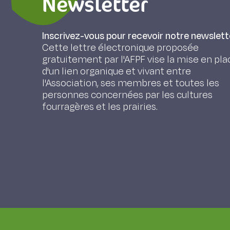
Newsletter
PERET C., GUERVILLY T., HÜE T., FRADIN J. (2
Inscrivez-vous pour recevoir notre newslett
de Nouvelle-Calédonie, Fourrages 249, 77-8
Cette lettre électronique proposée
gratuitement par l'AFPF vise la mise en pla
Prix : 10 €
d'un lien organique et vivant entre
l'Association, ses membres et toutes les
personnes concernées par les cultures
fourragères et les prairies.