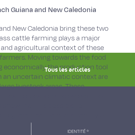
ench Guiana and New Caledonia
 and New Caledonia bring these two
rass cattle farming plays a major
 and agricultural context of these
t farmers. Moving towards the food
g economically the production tool
Tous les articles
n an uncertain climatic context are
arge livestock areas. These
nities to question and evolve. The
s show that it is possible to
to guarantee the sustainability of
IDENTITÉ
*