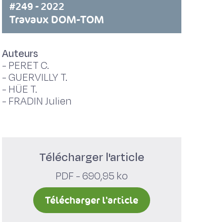
#249 - 2022
Travaux DOM-TOM
Auteurs
-
PERET C.
-
GUERVILLY T.
-
HÜE T.
-
FRADIN Julien
Télécharger l'article
PDF - 690,95 ko
Télécharger l'article