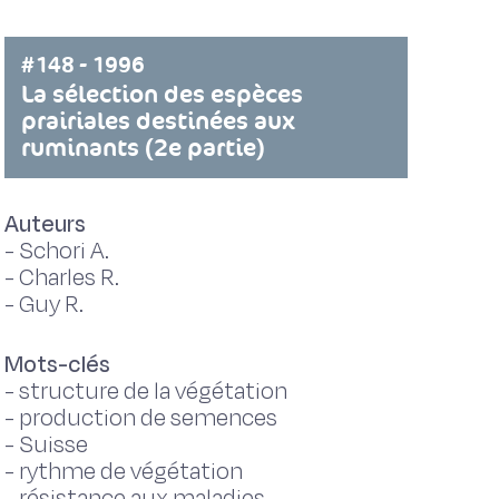
#148 - 1996
La sélection des espèces
prairiales destinées aux
ruminants (2e partie)
Auteurs
-
Schori A.
-
Charles R.
-
Guy R.
Mots-clés
-
structure de la végétation
-
production de semences
-
Suisse
-
rythme de végétation
-
résistance aux maladies