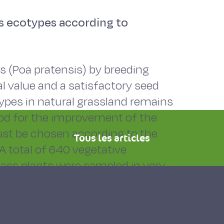
s ecotypes according to
(Poa pratensis) by breeding
al value and a satisfactory seed
types in natural grassland remains
d for the improvement of the
must be chosen according to the
Tous les articles
 A total of 640 vegetative
ss plants were sampled in very
nd intensity of management) in the
tion of populations and clones
ge genetic variation among