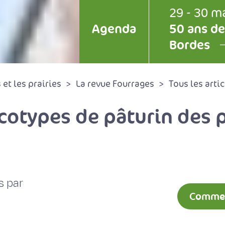
29 - 30 m
Agenda
50 ans de
Bordes
et les prairies
La revue Fourrages
Tous les artic
cotypes de pâturin des p
s par
Comment