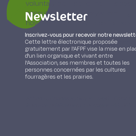
voluntary plants and that it is poss
Newsletter
agricultural value everywhere. Hig
however more likely to be found a
on not too dry soils, and where m
Inscrivez-vous pour recevoir notre newslett
Meadow grass plants from these si
Cette lettre électronique proposée
gratuitement par l'AFPF vise la mise en pla
aggressiveness in the lowlands and 
d'un lien organique et vivant entre
their seed-bearing capacity should
l'Association, ses membres et toutes les
personnes concernées par les cultures
productivity is indeed all the small
fourragères et les prairies.
Schori A., Charles R., Guy R. (1996). Caracté
le site de prélèvement, Fourrages 148, 365-