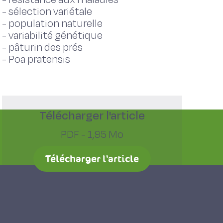
-
sélection variétale
-
population naturelle
-
variabilité génétique
-
pâturin des prés
-
Poa pratensis
Télécharger l'article
PDF - 1,95 Mo
Télécharger l'article