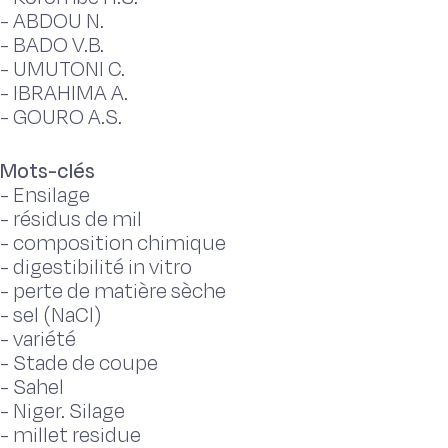
-
ABDOU N.
-
BADO V.B.
-
UMUTONI C.
-
IBRAHIMA A.
-
GOURO A.S.
Mots-clés
-
Ensilage
-
résidus de mil
-
composition chimique
-
digestibilité in vitro
-
perte de matière sèche
-
sel (NaCl)
-
variété
-
Stade de coupe
-
Sahel
-
Niger. Silage
-
millet residue