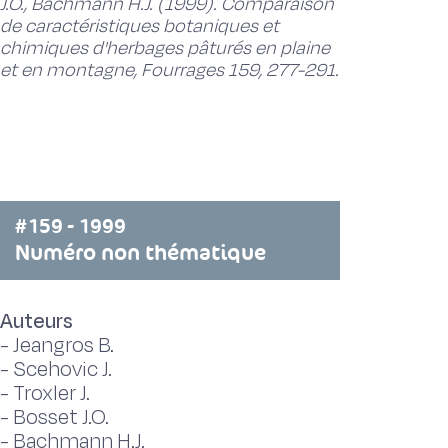
J.O., Bachmann H.J. (1999). Comparaison
de caractéristiques botaniques et
chimiques d'herbages pâturés en plaine
et en montagne, Fourrages 159, 277-291.
#159 - 1999
Numéro non thématique
Auteurs
-
Jeangros B.
-
Scehovic J.
-
Troxler J.
-
Bosset J.O.
-
Bachmann H.J.