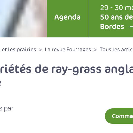
29 - 30 m
Agenda
50 ans de
Bordes
et les prairies
La revue Fourrages
Tous les artic
iétés de ray-grass angl
e
s par
Comment