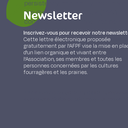
persistency, palatability, resistanc
Newsletter
results of the latest trials (1998-
conditions, are summarized here a
important differences in behaviour 
Inscrivez-vous pour recevoir notre newslett
favour of taking into account these
Cette lettre électronique proposée
gratuitement par l'AFPF vise la mise en pla
for registration on the national lis
d'un lien organique et vivant entre
be more appropriate for grazing, and
l'Association, ses membres et toutes les
personnes concernées par les cultures
voluntary intake, are at least as per
fourragères et les prairies.
LIMBOURG P., Lecomte P. (1996). Comparaiso
conditions réelles de pâturage, Fourrages 1