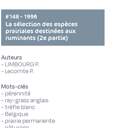
#148 - 1996
La sélection des espèces
prairiales destinées aux
ruminants (2e partie)
Auteurs
-
LIMBOURG P.
-
Lecomte P.
Mots-clés
-
pérennité
-
ray-grass anglais
-
trèfle blanc
-
Belgique
-
prairie permanente
-
pâturage