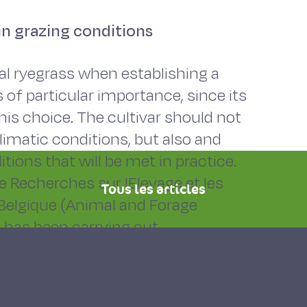
in grazing conditions
ial ryegrass when establishing a
 of particular importance, since its
his choice. The cultivar should not
limatic conditions, but also and
itions that will be met in practice.
e Recherches sur lElevage et les
Tous les articles
elgique (Animal and Forage
 has been carrying out
nial ryegrass cultivars best
which are not official, the
n include vigour, competitiveness,