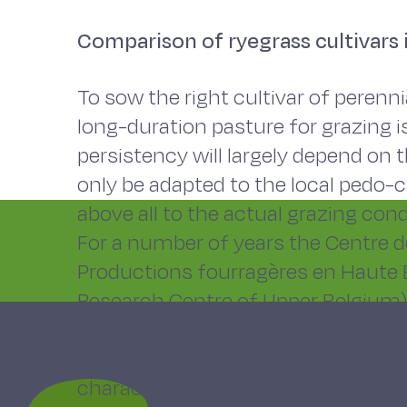
Comparison of ryegrass cultivars 
To sow the right cultivar of perenn
long-duration pasture for grazing is
persistency will largely depend on t
only be adapted to the local pedo-c
above all to the actual grazing cond
For a number of years the Centre d
Productions fourragères en Haute B
Research Centre of Upper Belgium)
comparative trials to find the peren
adapted to grazing. In these trials, 
characters taken into consideratio