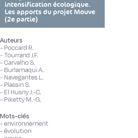
intensification écologique.
Les apports du projet Mouve
(2e partie)
Auteurs
-
Poccard R.
-
Tourrand J.F.
-
Carvalho S.
-
Burlamaqui A.
-
Navegantes L.
-
Plassin S.
-
El Husny J.-C.
-
Piketty M.-G.
Mots-clés
-
environnement
-
évolution