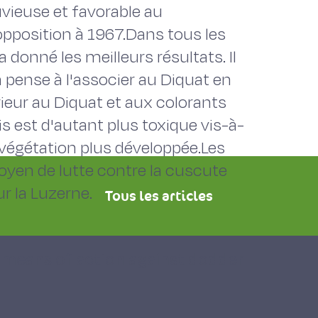
uvieuse et favorable au
pposition à 1967.Dans tous les
 a donné les meilleurs résultats. Il
ense à l'associer au Diquat en
eur au Diquat et aux colorants
s est d'autant plus toxique vis-à-
e végétation plus développée.Les
yen de lutte contre la cuscute
ur la Luzerne.
Tous les articles
e means of action against dodder