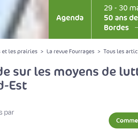
29 - 30 m
Agenda
50 ans de
Bordes
et les prairies
La revue Fourrages
Tous les artic
e sur les moyens de lutt
d-Est
s par
Comment