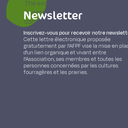
The extension of ravages caused by
Newsletter
investigation of this problem.The 
compared, relatively to the vegetat
preventively or curatively : there w
Inscrivez-vous pour recevoir notre newslett
4 in the following.Generally, for ea
Cette lettre électronique proposée
gratuitement par l'AFPF vise la mise en pla
of the products having given the b
d'un lien organique et vivant entre
in 1968.Lucerne, infested with Dod
l'Association, ses membres et toutes les
personnes concernées par les cultures
m2 each, flanking a control of 24
fourragères et les prairies.
to the stage of development of Dod
gathered : number of threads num
lastly percentage of ground cover.
The experiments were carried out at
Neffes and Gotheron (in 1968). 1968
the development of Dodder, contrari