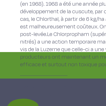
(en 1968). 1968 a été une année pl
développement de la cuscute, par o
cas, le Chlorthal, à partir de 6 kg/ha
est malheureusement coûteux. On p
post-levée.Le Chlorpropham (supéri
nitrés) a une action temporaire mai
vis de la Luzerne que celle-ci a un
producteurs ont maintenant un mo
efficace et surtout non toxique po
Two years of investigation on th
in south-eastern France