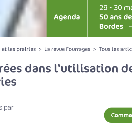
29 - 30 m
Agenda
50 ans de
Bordes
et les prairies
La revue Fourrages
Tous les artic
rées dans l'utilisation d
ies
s par
Comment