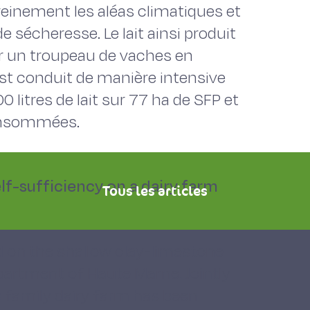
reinement les aléas climatiques et
e sécheresse. Le lait ainsi produit
r un troupeau de vaches en
r est conduit de manière intensive
 litres de lait sur 77 ha de SFP et
consommées.
lf-sufficiency on a dairy farm
Tous les articles
 on the shallow clay-limestone
department of Haute Marne. Jointly
s family dairy farm has been