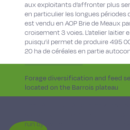
aux exploitants d’affronter plus se
en particulier les longues périodes d
est vendu en AOP Brie de Meaux pa
croisement 3 voies. L’atelier laitie
puisqu’il permet de produire 495 000
20 ha de céréales en partie auto
Forage diversification and feed se
located on the Barrois plateau
The EARL DECHAUX farm is located
soil of the Barrois plateau in the 
run by two brothers at present, thi