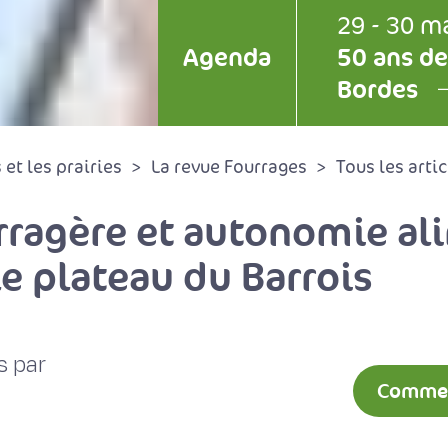
29 - 30 m
Agenda
50 ans de
Bordes
et les prairies
La revue Fourrages
Tous les artic
urragère et autonomie al
le plateau du Barrois
s par
Comment