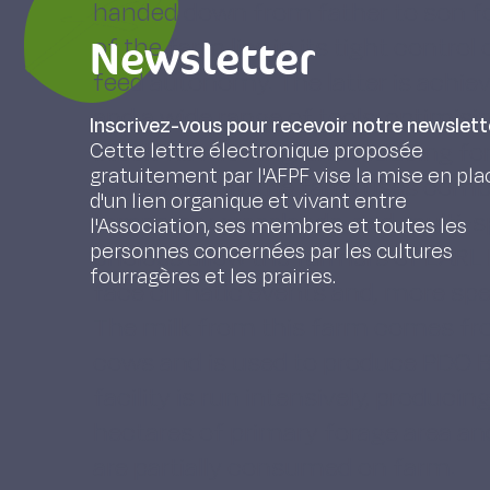
handed down from father to son fo
Newsletter
of the farm lies in its tight contro
feed autonomy. The latter is achie
and a wide range of tools: optimisi
Inscrivez-vous pour recevoir notre newslett
stock via mowing, and reducing fo
Cette lettre électronique proposée
gratuitement par l'AFPF vise la mise en pla
forage supply, the farm uses combi
d'un lien organique et vivant entre
temporary grasslands, and multi-s
l'Association, ses membres et toutes les
personnes concernées par les cultures
choices allow the farmers of EAR
fourragères et les prairies.
face climatic events and, more spec
The milk from this farm comes fr
cows and is used to produce PDO B
facility is run intensively, produci
hectares of primary forage area an
are partially consumed on farm.