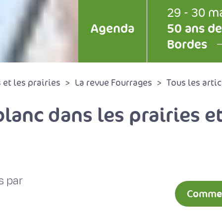
29 - 30 m
Agenda
50 ans de
Bordes
et les prairies
La revue Fourrages
Tous les artic
lanc dans les prairies et
s par
Comment