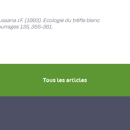
ssana J.F. (1993). Ecologie du trèfle blanc
Fourrages 135, 355-361.
Tous les articles