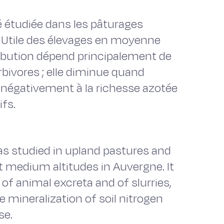
té étudiée dans les pâturages
le Utile des élevages en moyenne
ibution dépend principalement de
rbivores ; elle diminue quand
it négativement à la richesse azotée
ifs.
as studied in upland pastures and
t medium altitudes in Auvergne. It
of animal excreta and of slurries,
he mineralization of soil nitrogen
se.