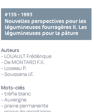
#135 - 1993
Nouvelles perspectives pour les
légumineuses fourragères II. Les
légumineuses pour la pâture
Auteurs
-
LOUAULT Frédérique
-
De MONTARD F.X.
-
Loiseau P.
-
Soussana J.F.
Mots-clés
-
trèfle blanc
-
Auvergne
-
prairie permanente
-
prairie de montagne