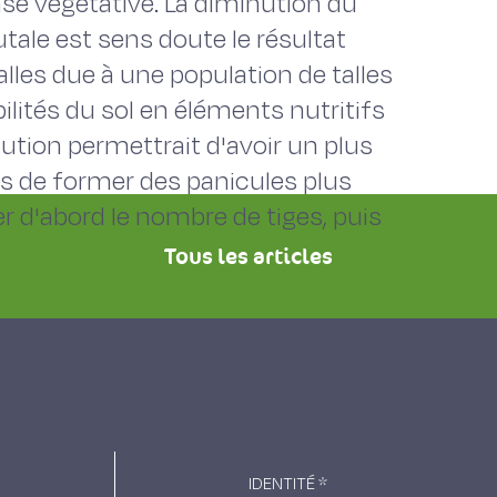
se végétative. La diminution du
tale est sens doute le résultat
alles due à une population de talles
ilités du sol en éléments nutritifs
ution permettrait d'avoir un plus
s de former des panicules plus
ser d'abord le nombre de tiges, puis
Tous les articles
of the tillers of a cocksfoot seed-
 in 1965 and 1966 on an
IDENTITÉ
*
Cocksfoot strain, sown at the end