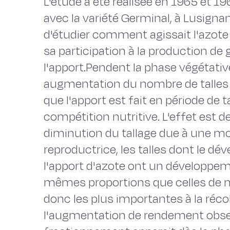
L'étude a été réalisée en 1965 et 1
avec la variété Germinal, à Lusignan 
d'étudier comment agissait l'azote su
sa participation à la production de 
l'apport.Pendent la phase végétativ
augmentation du nombre de talles 
que l'apport est fait en période de t
compétition nutritive. L'effet est d
diminution du tallage due à une mor
reproductrice, les talles dont le d
l'apport d'azote ont un développem
mêmes proportions que celles de m
donc les plus importantes à la récol
l'augmentation de rendement obse