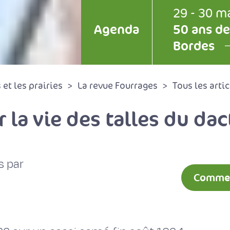
29 - 30 m
Agenda
50 ans de
Bordes
et les prairies
La revue Fourrages
Tous les artic
r la vie des talles du dac
s par
Comment