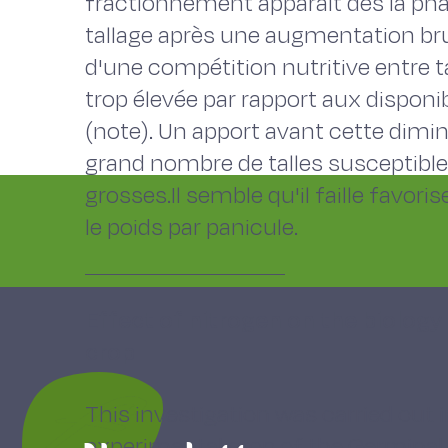
fractionnement apparait dès la pha
tallage après une augmentation bru
d'une compétition nutritive entre t
trop élevée par rapport aux disponib
(note). Un apport avant cette dimin
grand nombre de talles susceptible
grosses.Il semble qu'il faille favori
le poids par panicule.
Effect of nitrogen on the biology 
crop
This investigation was carried out
experimental crop of the Germinal 