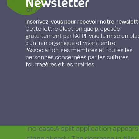
Newsletter
of August 1964 at Lusignan (in Vie
effect of Nitrogen on the life of the 
Inscrivez-vous pour recevoir notre newslett
production of seeds according to t
Cette lettre électronique proposée
gratuitement par l'AFPF vise la mise en pla
vegetative stage, an application of
d'un lien organique et vivant entre
in the number of living tillers, which 
l'Association, ses membres et toutes les
personnes concernées par les cultures
or there is a high competition for 
fourragères et les prairies.
application takes place. This effect
number of tillers decreases later 
mortality.During the generative sta
an earlier application of Nitrogen d
same proportion as the control till
the largest ones at harvest and are
increase.A split application appear
stage already. The decrease in till