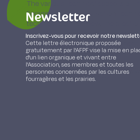
The various technical aspects of t
Newsletter
Forage systems, cultivation techni
technical point of view, the creati
satisfactory, but the present econo
Inscrivez-vous pour recevoir notre newslett
unfavourable, gives some of them a 
Cette lettre électronique proposée
gratuitement par l'AFPF vise la mise en pla
d'un lien organique et vivant entre
l'Association, ses membres et toutes les
Pousset A. (1975). Elevages industriels en Ita
personnes concernées par les cultures
Apennins, Fourrages 61, 107-117.
fourragères et les prairies.