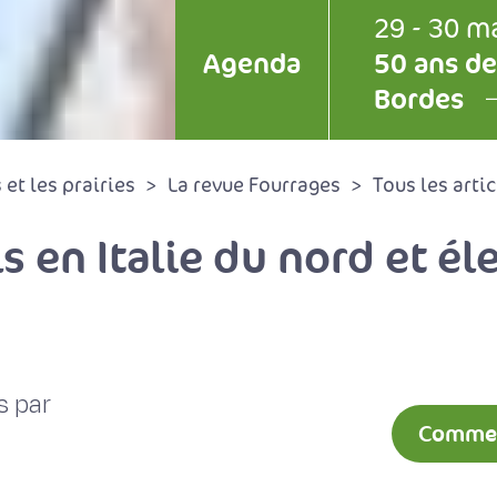
29 - 30 m
Agenda
50 ans de
Bordes
et les prairies
La revue Fourrages
Tous les artic
s en Italie du nord et él
s par
Comment