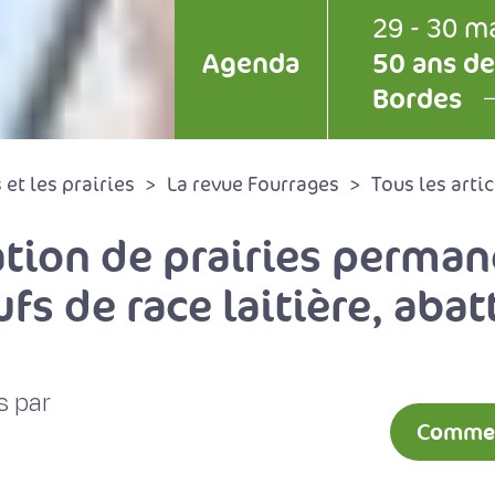
29 - 30 m
Agenda
50 ans de
Bordes
et les prairies
La revue Fourrages
Tous les artic
sation de prairies perma
fs de race laitière, aba
s par
Comment