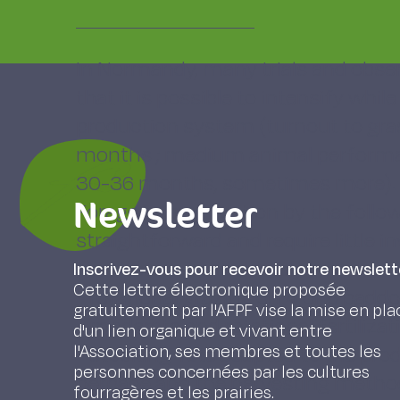
In Normandy, many trials and obs
that it is possible to intensify whil
production system (turnout to gra
months ; medium animal performan
30-36 months, sometimes more).
Newsletter
Forage intensification by the follo
straightforward and require little 
per hectare considerably :
Inscrivez-vous pour recevoir notre newslett
Cette lettre électronique proposée
- rotational grazing on 4 or 5 padd
gratuitement par l'AFPF vise la mise en pla
- moderate and rotational fertilizat
d'un lien organique et vivant entre
l'Association, ses membres et toutes les
- stocking-rate adapted to the pro
personnes concernées par les cultures
herbage and the harvesting methods
fourragères et les prairies.