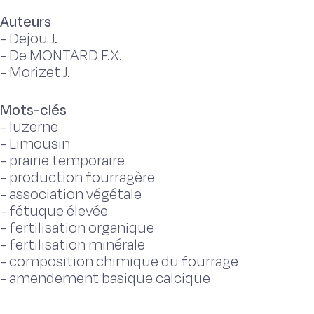
Auteurs
-
Dejou J.
-
De MONTARD F.X.
-
Morizet J.
Mots-clés
-
luzerne
-
Limousin
-
prairie temporaire
-
production fourragère
-
association végétale
-
fétuque élevée
-
fertilisation organique
-
fertilisation minérale
-
composition chimique du fourrage
-
amendement basique calcique