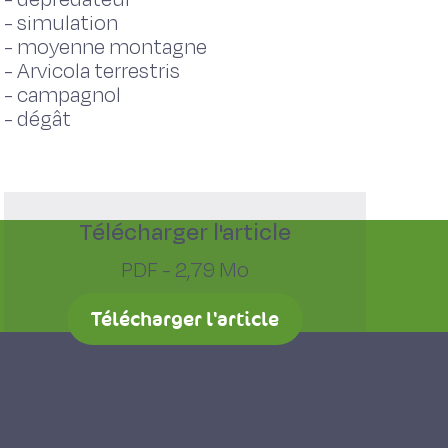
-
simulation
-
moyenne montagne
-
Arvicola terrestris
-
campagnol
-
dégât
Télécharger l'article
PDF - 2,79 Mo
Télécharger l'article