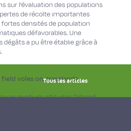
 sur l'évaluation des populations
 pertes de récolte importantes
 fortes densités de population
imatiques défavorables. Une
 dégâts a pu être établie grâce à
.
field voles on grasslands
Tous les articles
 low or medium altitudes (Massif
tween 400 and 1 200 m asl.) are
llulating field voles. These animals
7 years, which last for 1 or 2 years.