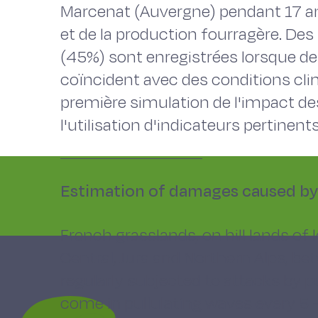
Marcenat (Auvergne) pendant 17 ans
et de la production fourragère. Des
(45%) sont enregistrées lorsque de
coïncident avec des conditions cl
première simulation de l'impact des
l'utilisation d'indicateurs pertinents
Estimation of damages caused by 
French grasslands, on hill lands of
Central, Jura and Northern Alps, be
regularly subjected to attacks by pu
come in pullulating waves every 5 - 