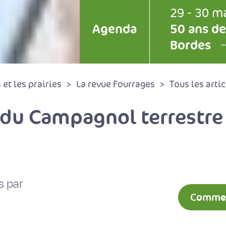
29 - 30 m
Agenda
50 ans de
Bordes
et les prairies
La revue Fourrages
Tous les artic
 du Campagnol terrestre 
s par
Comment