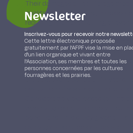
Their damages affect forage produ
Newsletter
qualitatively, modifying considerab
requiring their overhauling or even th
up evaluation procedures for the d
Inscrivez-vous pour recevoir notre newslett
(particularly in view of the variable
Cette lettre électronique proposée
gratuitement par l'AFPF vise la mise en pla
variable densities of vole populatio
d'un lien organique et vivant entre
conditions). Surveys at the regional
l'Association, ses membres et toutes les
personnes concernées par les cultures
through lack of performing indicato
fourragères et les prairies.
are able, over a period of 17 years, 
evaluation of vole populations, and
Considerable yield losses (of the 
when large population densities c
conditions. This study gives a first
damages and supplies a choice of p