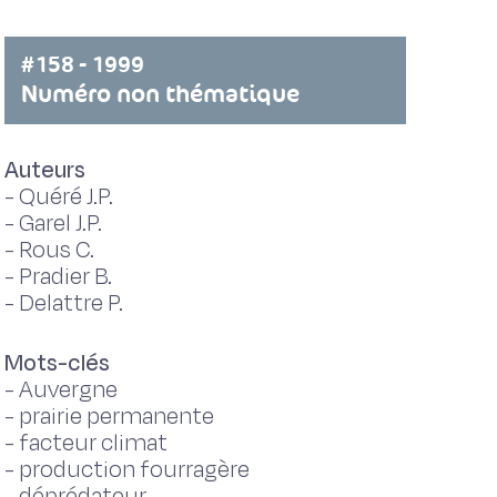
#158 - 1999
Numéro non thématique
Auteurs
-
Quéré J.P.
-
Garel J.P.
-
Rous C.
-
Pradier B.
-
Delattre P.
Mots-clés
-
Auvergne
-
prairie permanente
-
facteur climat
-
production fourragère
-
déprédateur