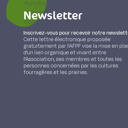
functions for all the stakeholders 
Newsletter
makers, researchers, farming adviso
companies and NGOs). Over 2,000 r
aspects of sustainability were clas
Inscrivez-vous pour recevoir notre newslett
aspects > ecological aspects > soci
Cette lettre électronique proposée
gratuitement par l'AFPF vise la mise en pla
country and type of stakeholder. G
d'un lien organique et vivant entre
recognized and appreciated by all 
l'Association, ses membres et toutes les
personnes concernées par les cultures
the importance of grassland in Eur
fourragères et les prairies.
van den Pol-van Dasselaar A., Parente G., PE
(2014). Evaluation des fonctions des prairie
141-146.