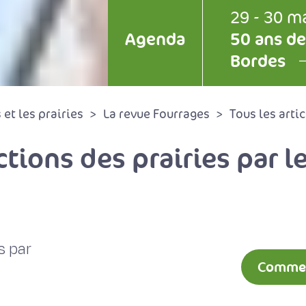
29 - 30 m
Agenda
50 ans de
Bordes
et les prairies
La revue Fourrages
Tous les artic
tions des prairies par l
s par
Comment