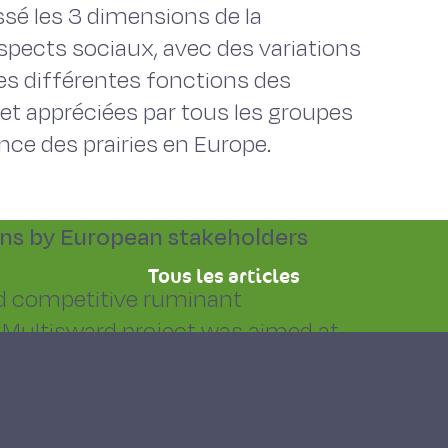
assé les 3 dimensions de la
aspects sociaux, avec des variations
Les différentes fonctions des
et appréciées par tous les groupes
nce des prairies en Europe.
ons by European stakeholders
Tous les articles
nd competitive ruminant
Multisward project was aimed at
d and grassland mixtures. A
ons was submitted in eight
rstand the importance of grassland