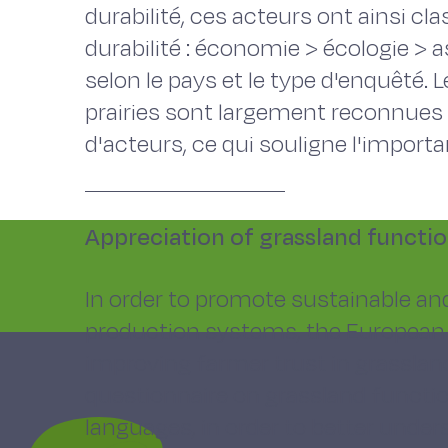
durabilité, ces acteurs ont ainsi cl
durabilité : économie > écologie > 
selon le pays et le type d'enquêté. 
prairies sont largement reconnues 
d'acteurs, ce qui souligne l'importa
Appreciation of grassland functi
In order to promote sustainable a
production systems, the European 
improving farmer trust in grasslan
questionnaire on grassland functi
languages, in order to better unde