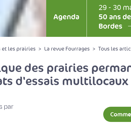
29 - 30 m
Agenda
50 ans de
Bordes
et les prairies
La revue Fourrages
Tous les artic
nique des prairies perma
ats d'essais multilocaux
s par
Comment