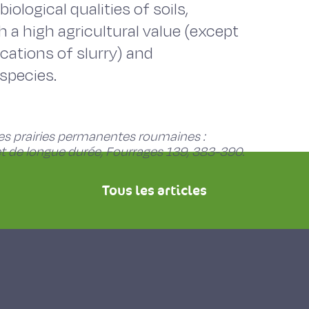
logical qualities of soils,
 a high agricultural value (except
cations of slurry) and
species.
 des prairies permanentes roumaines :
et de longue durée, Fourrages 139, 383-390.
Tous les articles