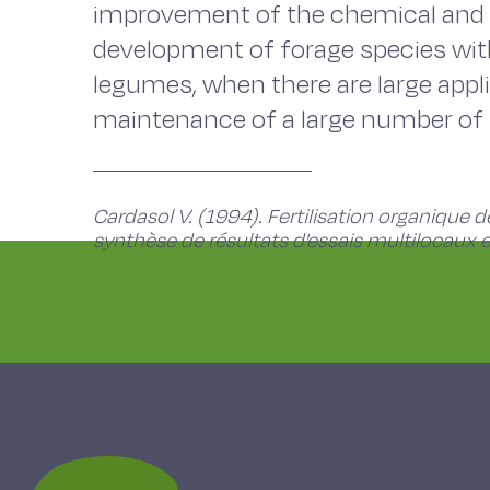
improvement of the chemical and bio
development of forage species with
legumes, when there are large appli
maintenance of a large number of 
Cardasol V. (1994). Fertilisation organique
synthèse de résultats d'essais multilocaux 