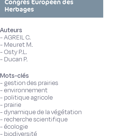
Congrès Européen des
Herbages
Auteurs
-
AGREIL C.
-
Meuret M.
-
Osty P.L.
-
Ducan P.
Mots-clés
-
gestion des prairies
-
environnement
-
politique agricole
-
prairie
-
dynamique de la végétation
-
recherche scientifique
-
écologie
-
biodiversité