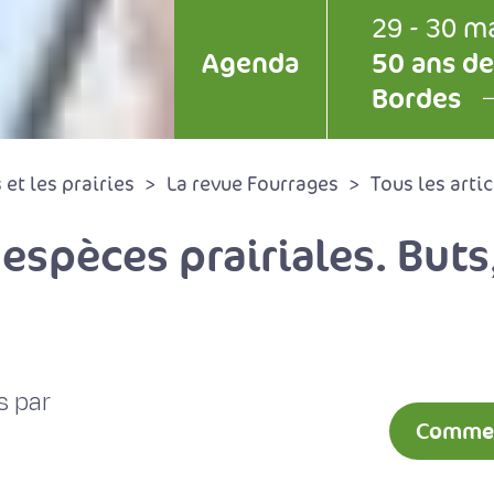
29 - 30 m
Agenda
50 ans de
Bordes
et les prairies
La revue Fourrages
Tous les artic
 espèces prairiales. But
s par
Comment