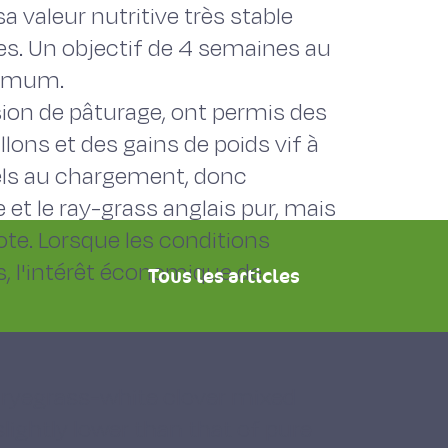
sa valeur nutritive très stable
es. Un objectif de 4 semaines au
timum.
ion de pâturage, ont permis des
lons et des gains de poids vif à
els au chargement, donc
 et le ray-grass anglais pur, mais
ote. Lorsque les conditions
s, l'intérêt économique de
Tous les articles
l ryegrass-white clover mixed
lightly lower than that of pure