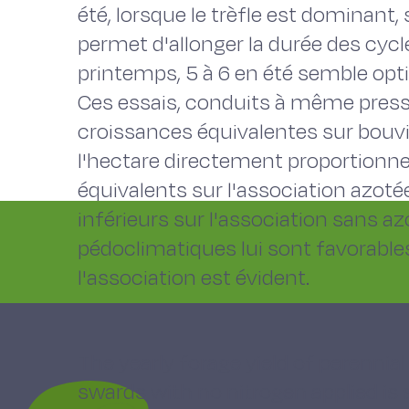
été, lorsque le trèfle est dominant, 
permet d'allonger la durée des cycl
printemps, 5 à 6 en été semble op
Ces essais, conduits à même press
croissances équivalentes sur bouvil
l'hectare directement proportionn
équivalents sur l'association azotée
inférieurs sur l'association sans az
pédoclimatiques lui sont favorable
l'association est évident.
The yearly forage yield of perennia
swards with no nitrogen applied is s