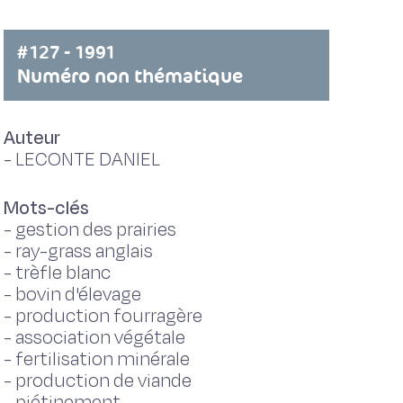
#127 - 1991
Numéro non thématique
Auteur
-
LECONTE DANIEL
Mots-clés
-
gestion des prairies
-
ray-grass anglais
-
trèfle blanc
-
bovin d'élevage
-
production fourragère
-
association végétale
-
fertilisation minérale
-
production de viande
-
piétinement