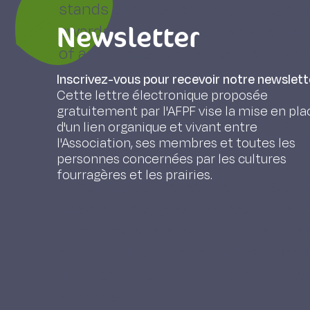
stands of grass receiving nitrogen a
Newsletter
swards, the clover contents remain 
of a reduction of 13% of the clove
dressings of nitrogen, the Summer 
Inscrivez-vous pour recevoir notre newslett
Cette lettre électronique proposée
cases.
gratuitement par l'AFPF vise la mise en pla
If the pastures are grazed during a
d'un lien organique et vivant entre
susceptible to trampling on wet soi
l'Association, ses membres et toutes les
personnes concernées par les cultures
be reduced. The pace of pasture
fourragères et les prairies.
according to the requirements of th
checks the aggressiveness of pere
headings, whereas in Summer the d
stable nutrient value makes it poss
The best should seem to have 4 wee
Summer.