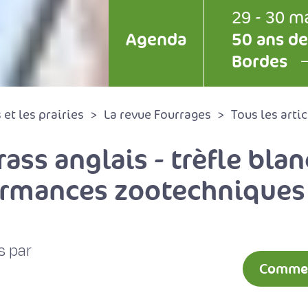
29 - 30 m
Agenda
50 ans de
Bordes
et les prairies
La revue Fourrages
Tous les artic
rass anglais - trèfle bla
ormances zootechniques
s par
Comment