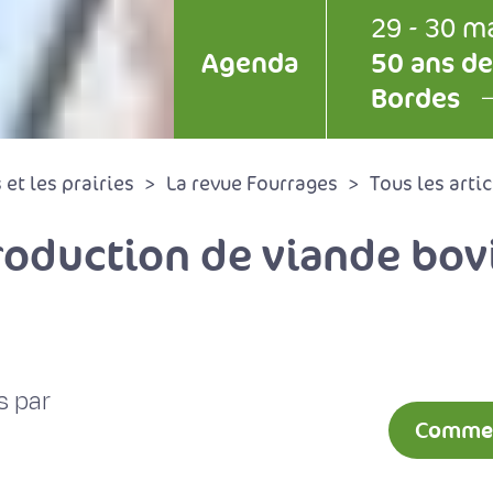
29 - 30 m
Agenda
50 ans de
Bordes
et les prairies
La revue Fourrages
Tous les artic
production de viande bov
s par
Comment