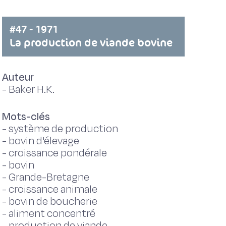
#47 - 1971
La production de viande bovine
Auteur
-
Baker H.K.
Mots-clés
-
système de production
-
bovin d'élevage
-
croissance pondérale
-
bovin
-
Grande-Bretagne
-
croissance animale
-
bovin de boucherie
-
aliment concentré
-
production de viande