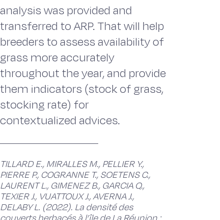
analysis was provided and
transferred to ARP. That will help
breeders to assess availability of
grass more accurately
throughout the year, and provide
them indicators (stock of grass,
stocking rate) for
contextualized advices.
TILLARD E., MIRALLES M., PELLIER Y.,
PIERRE P., COGRANNE T., SOETENS C.,
LAURENT L., GIMENEZ B., GARCIA Q.,
TEXIER J., VUATTOUX J., AVERNA J.,
DELABY L. (2022). La densité des
couverts herbacés à l’île de La Réunion :