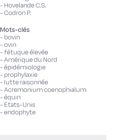
-
Hovelande C.S.
-
Codron P.
Mots-clés
-
bovin
-
ovin
-
fétuque élevée
-
Amérique du Nord
-
épidémiologie
-
prophylaxie
-
lutte raisonnée
-
Acremonium coenophialum
-
équin
-
Etats-Unis
-
endophyte