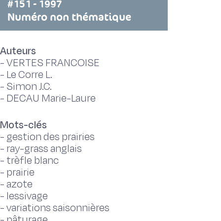
#151 - 1997
Numéro non thématique
Auteurs
-
VERTES FRANCOISE
-
Le Corre L.
-
Simon J.C.
-
DECAU Marie-Laure
Mots-clés
-
gestion des prairies
-
ray-grass anglais
-
trèfle blanc
-
prairie
-
azote
-
lessivage
-
variations saisonnières
-
pâturage