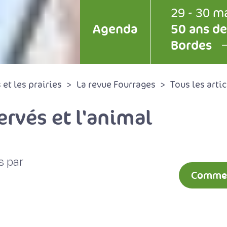
29 - 30 m
Agenda
50 ans de
Bordes
et les prairies
La revue Fourrages
Tous les artic
ervés et l'animal
s par
Comment