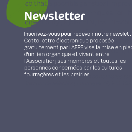
so that a possible genetical improv
Newsletter
rapid and precise techniques for the
digestibility ; Kjeldahl N ; leaf flexib
arrangements enabling sheep to cho
Inscrivez-vous pour recevoir notre newslett
evaluation of palatability ; nylon bag
Cette lettre électronique proposée
gratuitement par l'AFPF vise la mise en pla
evaluation of speed of digestion ; f
d'un lien organique et vivant entre
l'Association, ses membres et toutes les
personnes concernées par les cultures
fourragères et les prairies.
Gillet M., Mansat P. (1970). Les nouvelles tab
travaux de sélection, Fourrages 42, 143-159.