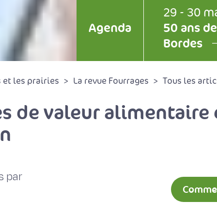
29 - 30 m
Agenda
50 ans de
Bordes
et les prairies
La revue Fourrages
Tous les artic
s de valeur alimentaire 
on
s par
Comment