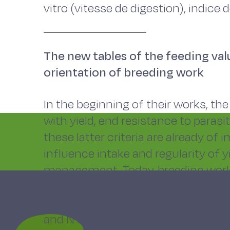
vitro (vitesse de digestion), indice d
The new tables of the feeding val
orientation of breeding work
In the beginning of their works, t
with yield, end resistance to parasi
these latter criteria are already of 
influence intake and regularity of yi
management. Today, breeding work
investigating intake (palatability). 
management.Digestibility (which is 
and N content are to some extent va