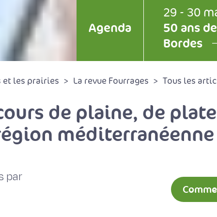
29 - 30 m
Agenda
50 ans de
Bordes
et les prairies
La revue Fourrages
Tous les artic
cours de plaine, de plat
région méditerranéenne
s par
Comment