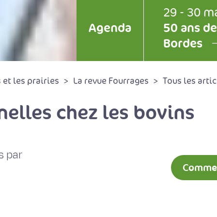
29 - 30 m
Agenda
50 ans de
Bordes
et les prairies
La revue Fourrages
Tous les artic
nelles chez les bovins
s par
Comment