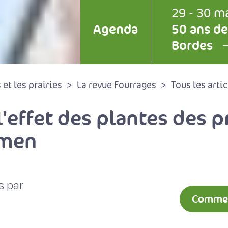
29 - 30 m
Agenda
50 ans de
Bordes
et les prairies
La revue Fourrages
Tous les artic
'effet des plantes des pr
umen
s par
Comment