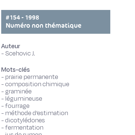
#154 - 1998
Numéro non thématique
Auteur
-
Scehovic J.
Mots-clés
-
prairie permanente
-
composition chimique
-
graminée
-
légumineuse
-
fourrage
-
méthode d'estimation
-
dicotylédones
-
fermentation
-
jus de rumen