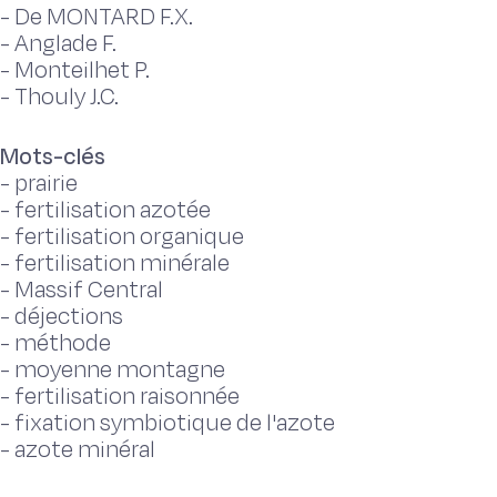
-
De MONTARD F.X.
-
Anglade F.
-
Monteilhet P.
-
Thouly J.C.
Mots-clés
-
prairie
-
fertilisation azotée
-
fertilisation organique
-
fertilisation minérale
-
Massif Central
-
déjections
-
méthode
-
moyenne montagne
-
fertilisation raisonnée
-
fixation symbiotique de l'azote
-
azote minéral