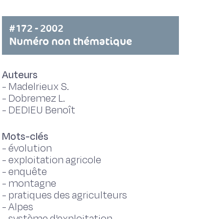
#172 - 2002
Numéro non thématique
Auteurs
-
Madelrieux S.
-
Dobremez L.
-
DEDIEU Benoît
Mots-clés
-
évolution
-
exploitation agricole
-
enquête
-
montagne
-
pratiques des agriculteurs
-
Alpes
-
système d'exploitation