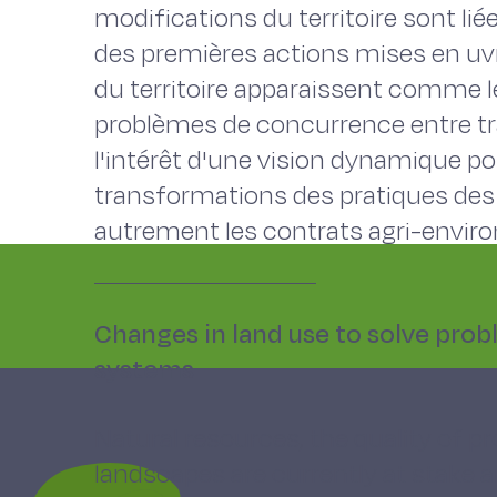
modifications du territoire sont li
des premières actions mises en uvre
du territoire apparaissent comme le
problèmes de concurrence entre tr
l'intérêt d'une vision dynamique p
transformations des pratiques des 
autrement les contrats agri-envi
Changes in land use to solve prob
systems
Natural resources, the quality of 
landscapes are currently at stake 