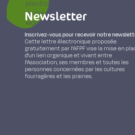
practices of breeders. But the re
Newsletter
come up against the farmers probl
work. Our goal was to identify the
land use (configuration, maintenan
Inscrivez-vous pour recevoir notre newslett
process of change, linked to proble
Cette lettre électronique proposée
gratuitement par l'AFPF vise la mise en pla
farming systems. To achieve our g
d'un lien organique et vivant entre
processes of change, from surveys 
l'Association, ses membres et toutes les
personnes concernées par les cultures
various livestock farming systems: 
fourragères et les prairies.
production). They express three ty
the year, or only through a period 
loss of permanent labour. The resul
processes (with only one exception)
the management of the consequence
opportunity, necessity to redefine 