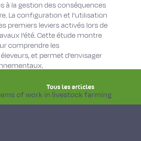
ées à la gestion des conséquences
. La configuration et l'utilisation
s premiers leviers activés lors de
avaux l'été. Cette étude montre
our comprendre les
éleveurs, et permet d'envisager
ronnementaux.
Tous les articles
lems of work in livestock farming
products and the conservation of
and imply a change in the farming