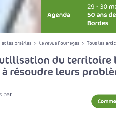
29 - 30 m
Agenda
50 ans de
Bordes
et les prairies
La revue Fourrages
Tous les artic
utilisation du territoire
 à résoudre leurs problè
s par
Comment