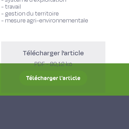
-
travail
-
gestion du territoire
-
mesure agri-environnementale
Télécharger l'article
PDF - 80,12 ko
Télécharger l'article