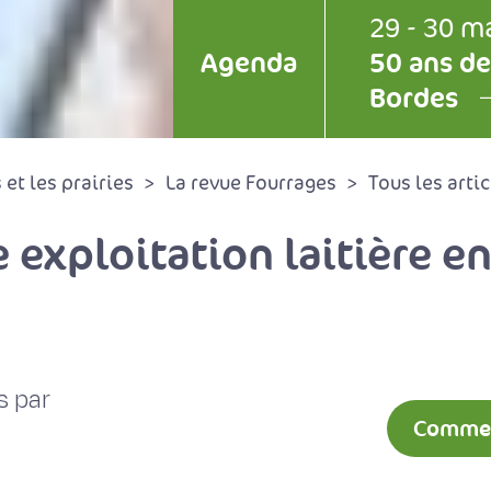
29 - 30 m
Agenda
50 ans de
Bordes
et les prairies
La revue Fourrages
Tous les artic
exploitation laitière e
s par
Comment