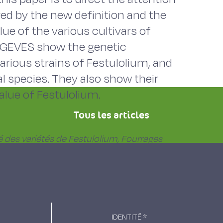
red by the new definition and the
ue of the various cultivars of
by GEVES show the genetic
arious strains of Festulolium, and
 species. They also show their
value of Festulolium.
Tous les articles
é des variétés de
Festulolium
, Fourrages
IDENTITÉ
*