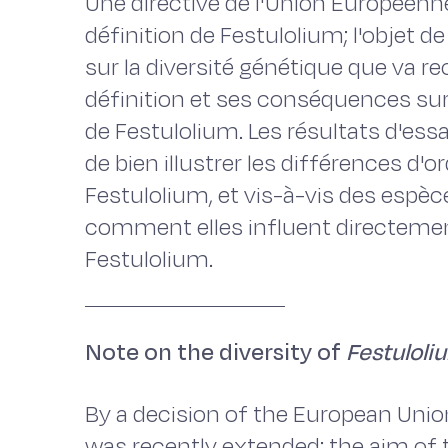
Une directive de l'Union Européenn
définition de Festulolium; l'objet de
sur la diversité génétique que va r
définition et ses conséquences sur l
de Festulolium. Les résultats d'es
de bien illustrer les différences d'
Festulolium, et vis-à-vis des espèce
comment elles influent directement 
Festulolium.
Note on the diversity of
Festuloli
By a decision of the European Union
was recently extended; the aim of t