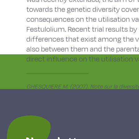
towards the genetic diversity cove
consequences on the utilisation val
Festulolium. Recent trial results 
differences that exist among the v
also between them and the parental
direct influence on the utilisation 
GHESQUIERE M. (2007). Note sur la diversit
191, 377-379.