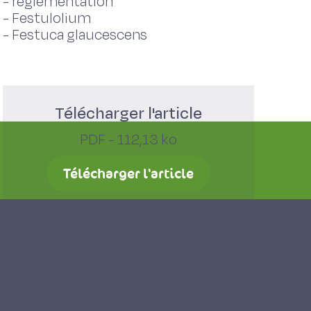
-
réglementation
-
Festulolium
-
Festuca glaucescens
Télécharger l'article
PDF - 112,13 ko
Télécharger l'article