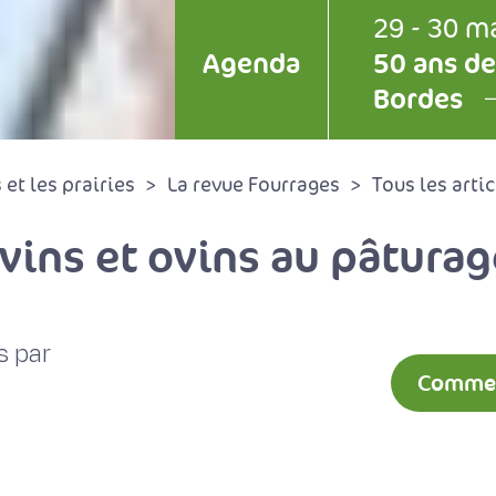
29 - 30 m
Agenda
50 ans de
Bordes
et les prairies
La revue Fourrages
Tous les artic
vins et ovins au pâturag
s par
Comment