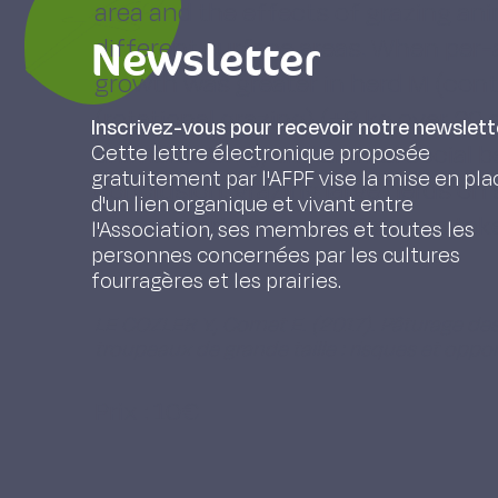
area and the effects of grazing an
Newsletter
different surface areas. When per-
growth was greater in herd M (cont
(rotational grazing) (+8 kg over 20 
Inscrivez-vous pour recevoir notre newslett
animal activity, and animal social 
Cette lettre électronique proposée
gratuitement par l'AFPF vise la mise en pla
conclusion, grazing large herds on
d'un lien organique et vivant entre
long as certain precautions are tak
l'Association, ses membres et toutes les
personnes concernées par les cultures
fourragères et les prairies.
LE COZLER Y., Cornet E. (2017). Pâturage de
troupeaux de grande taille : risques et oppo
Prix : 10€