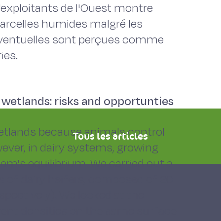
'exploitants de l'Ouest montre
 parcelles humides malgré les
s éventuelles sont perçues comme
ies.
 wetlands: risks and opportunties
wetlands because animals control
Tous les articles
ever, in dairy systems, growing
tem's equilibrium. We carried out a
s of dairy heifers, composed of 20
spectively). We looked at the
erent densities on the same surface