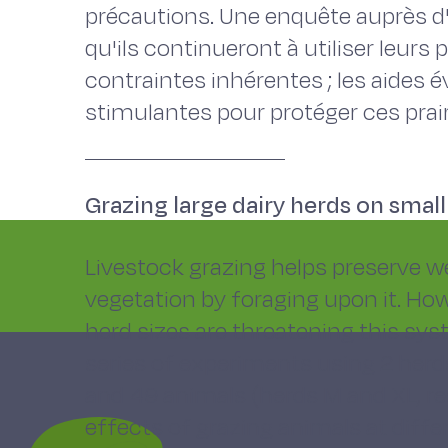
précautions. Une enquête auprès d
qu'ils continueront à utiliser leurs
contraintes inhérentes ; les aide
stimulantes pour protéger ces prair
Grazing large dairy herds on small
Livestock grazing helps preserve 
vegetation by foraging upon it. How
herd sizes are threatening this sys
series of experiments using 2 herd
and 49 animals (herds M and XL, re
effects of grazing animals at diff