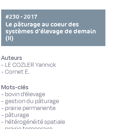
#230 - 2017
Le pâturage au coeur des
systèmes d'élevage de demain
(II)
Auteurs
-
LE COZLER Yannick
-
Cornet E.
Mots-clés
-
bovin d'élevage
-
gestion du pâturage
-
prairie permanente
-
pâturage
-
hétérogénéité spatiale
-
prairie temporaire