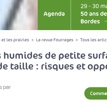
29 - 30 m
Agenda
50 ans de
Bordes
et les prairies
La revue Fourrages
Tous les artic
 humides de petite surf
 taille : risques et opp
s par
Comment