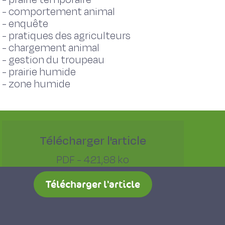
-
comportement animal
-
enquête
-
pratiques des agriculteurs
-
chargement animal
-
gestion du troupeau
-
prairie humide
-
zone humide
Télécharger l'article
PDF - 421,98 ko
Télécharger l'article