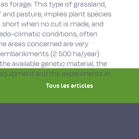
as forage. This type of grassland,
and pasture, implies plant species
ain short when no cut is made, and
 pedo-climatic conditions, often
 The areas concerned are very
oad embankments (2 500 ha/year)
he available genetic material, the
 equipment and the experiments in
Tous les articles
sols : rôle de la prairie, matériel végétal
.