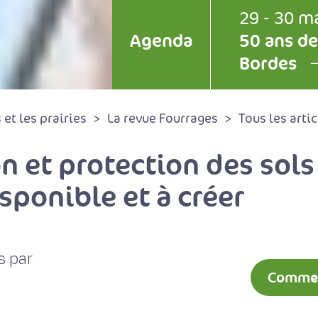
29 - 30 m
Agenda
50 ans de
Bordes
et les prairies
La revue Fourrages
Tous les artic
 et protection des sols :
sponible et à créer
s par
Comment