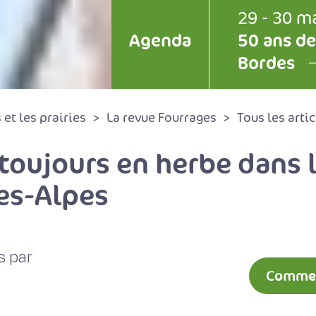
29 - 30 m
Agenda
50 ans de
Bordes
et les prairies
La revue Fourrages
Tous les artic
 toujours en herbe dans
es-Alpes
s par
Comment