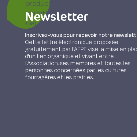
production, together with the rear
Newsletter
lire different stock-rearing system
Gapençais Champsaur, with a light u
dominance of leys ; intensification i
Inscrivez-vous pour recevoir notre newslett
- the extensive system of the upper
Cette lettre électronique proposée
gratuitement par l'AFPF vise la mise en pla
as disadvantages, an excessive parce
d'un lien organique et vivant entre
mechanize.With sheep, two differe
l'Association, ses membres et toutes les
personnes concernées par les cultures
according to whether the farmers u
fourragères et les prairies.
problems raised by these various sy
evolution are discussed.
Chas E. (1974). Place de la surface toujour
Hautes-Alpes, Fourrages 59, 25-35.