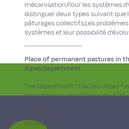
mécanisation.Pour les systèmes d'él
distinguer deux types suivant que 
pâturages collectifs.Les problèmes
systèmes et leur possibilité d'évol
Place of permanent pastures in t
Alpes department
The department " Hautes-Alpes " is
mountainous zone (between 500 m
permanent grasslands constitute 82
about 70 % of the agricultural i
productions (cattle and sheep).With