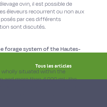
evage ovin, il est possible de
les éleveurs recourrent ou non aux
 posés par ces différents
ution sont discutés.
he forage system of the Hautes-
Tous les articles
 wholly situated within the
 and more than 4.000 ml ; the
 % of the agricultural area, and
ncome comes from animal
 cattle, dairying is the main