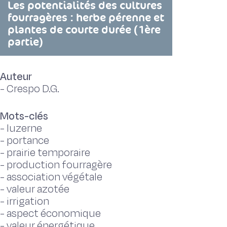
Les potentialités des cultures
fourragères : herbe pérenne et
plantes de courte durée (1ère
partie)
Auteur
-
Crespo D.G.
Mots-clés
-
luzerne
-
portance
-
prairie temporaire
-
production fourragère
-
association végétale
-
valeur azotée
-
irrigation
-
aspect économique
-
valeur énergétique