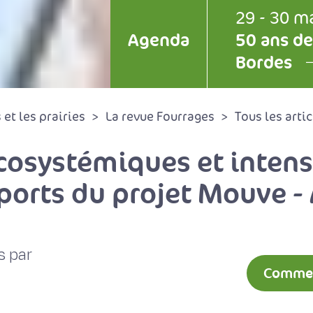
29 - 30 m
Agenda
50 ans de
Bordes
et les prairies
La revue Fourrages
Tous les artic
écosystémiques et intens
ports du projet Mouve -
s par
Comment