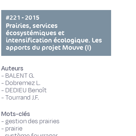
#221 - 2015
Prairies, services
écosystémiques et
intensification écologique. Les
apports du projet Mouve (I)
Auteurs
-
BALENT G.
-
Dobremez L.
-
DEDIEU Benoît
-
Tourrand J.F.
Mots-clés
-
gestion des prairies
-
prairie
-
système fourrager