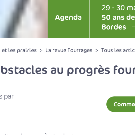
29 - 30 m
Agenda
50 ans de
Bordes
et les prairies
La revue Fourrages
Tous les artic
obstacles au progrès fou
s par
Comment