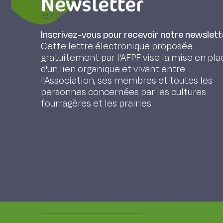
Newsletter
explanation of how the decisions o
techniques are determined. The int
Inscrivez-vous pour recevoir notre newslett
according to which the fact that 
Cette lettre électronique proposée
gratuitement par l'AFPF vise la mise en pla
decisions of farmers are hazardous
d'un lien organique et vivant entre
production techniques.The tool for 
l'Association, ses membres et toutes les
personnes concernées par les cultures
which integrates the influences or 
fourragères et les prairies.
the whole production process. This r
still insufficiently specified hypo
merit of, on the one hand accounti
diffusion of information and on th
classification of the variables put 
progress of forage crops in France